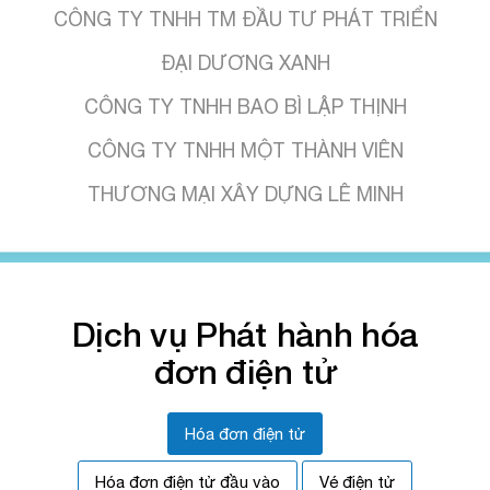
ĐẠI DƯƠNG XANH
CÔNG TY TNHH BAO BÌ LẬP THỊNH
CÔNG TY TNHH MỘT THÀNH VIÊN
THƯƠNG MẠI XÂY DỰNG LÊ MINH
CÔNG TY TNHH SẢN XUẤT THƯƠNG MẠI
AMITY
CÔNG TY TNHH HC FOODS
Dịch vụ Phát hành hóa
HỘ KINH DOANH THÁI THỊ HỒNG VÂN
đơn điện tử
CÔNG TY TNHH LẨU BÒ PA
CÔNG TY TNHH CÔNG NGHỆ SỨ NHA
Hóa đơn điện tử
KHOA
Hóa đơn điện tử đầu vào
Vé điện tử