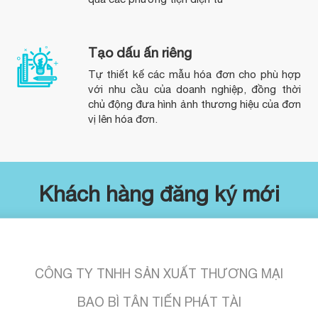
Tạo dấu ấn riêng
Tự thiết kế các mẫu hóa đơn cho phù hợp
với nhu cầu của doanh nghiệp, đồng thời
chủ động đưa hình ảnh thương hiệu của đơn
vị lên hóa đơn.
Khách hàng đăng ký mới
HỘ KINH DOANH NGUYỄN THỊ HOÁ
CÔNG TY TNHH SẢN XUẤT THƯƠNG MẠI
BAO BÌ TÂN TIẾN PHÁT TÀI
CÔNG TY TNHH TM ĐẦU TƯ PHÁT TRIỂN