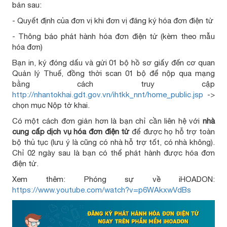
bản sau:
- Quyết định của đơn vị khi đơn vị đăng ký hóa đơn điện tử
- Thông báo phát hành hóa đơn điện tử (kèm theo mẫu
hóa đơn)
Bạn in, ký đóng dấu và gửi 01 bộ hồ sơ giấy đến cơ quan
Quản lý Thuế, đồng thời scan 01 bộ để nộp qua mạng
bằng cách truy cập
http://nhantokhai.gdt.gov.vn/ihtkk_nnt/home_public.jsp
->
chọn mục Nộp tờ khai.
Có một cách đơn giản hơn là bạn chỉ cần liên hệ với
nhà
cung cấp dịch vụ hóa đơn điện tử
để được họ hỗ trợ toàn
bộ thủ tục (lưu ý là cũng có nhà hỗ trợ tốt, có nhà không).
Chỉ 02 ngày sau là bạn có thể phát hành được hóa đơn
điện tử.
Xem thêm: Phóng sự về iHOADON:
https://www.youtube.com/watch?v=p6WAkxwVdBs