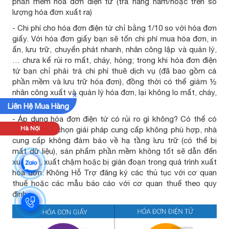
phần mềm hóa đơn điện tử (trả hàng năm/hoặc trên số
lượng hóa đơn xuất ra)
- Chi phí cho hóa đơn điện tử chỉ bằng 1/10 so với hóa đơn
giấy. Với hóa đơn giấy bạn sẽ tốn chi phí mua hóa đơn, in
ấn, lưu trữ, chuyển phát nhanh, nhân công lập và quản lý,
… chưa kể rủi ro mất, cháy, hỏng; trong khi hóa đơn điện
tử bạn chỉ phải trả chi phí thuê dịch vụ (đã bao gồm cả
phần mềm và lưu trữ hóa đơn), đồng thời có thể giảm ½
nhân công xuất và quản lý hóa đơn, lại không lo mất, cháy,
x
hỏng.
Liên Hệ Mua Hàng
- Áp dụng hóa đơn điện tử có rủi ro gì không? Có thể có
Hà Nội
nếu bạn lựa chọn giải pháp cung cấp không phù hợp, nhà
cung cấp không đảm bảo về hạ tầng lưu trữ (có thể bị
mất dữ liệu), sản phẩm phần mềm không tốt sẽ dẫn đến
xuất sai, xuất chậm hoặc bị gián đoạn trong quá trình xuất
hóa đơn. Không Hỗ Trợ đăng ký các thủ tục với cơ quan
thuế hoặc các mẫu báo cáo với cơ quan thuế theo quy
định.