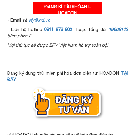
ÐANG KÍ TÀI KHỎAN I-
HOADON
- Email
về
efy@ihd.vn
- Liên hệ hotline
0911 876 902
hoặc tổng đài
19006142
bấm phím 2.
Mọi thủ tục sẽ được EFY Việt Nam hỗ trợ toàn bộ!
Đăng ký dùng thử miễn phí hóa đơn điện tử iHOADON
TẠI
ĐÂY
✅ iHOADON chuyên gia cao cấp về hóa đơn điện tử