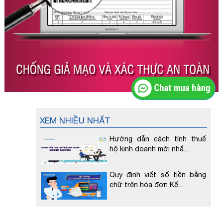
XEM NHIỀU NHẤT
Hướng dẫn cách tính thuế
hộ kinh doanh mới nhấ
...
Quy định viết số tiền bằng
chữ trên hóa đơn Kế
...
Hóa Đơn Đỏ VAT Là Gì?
Những Điều Cần Biết Về X
...